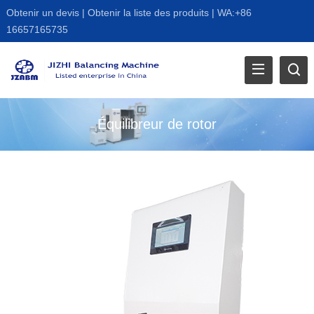
Obtenir un devis
|
Obtenir la liste des produits
|
WA:+86
16657165735
Équilibreur de rotor