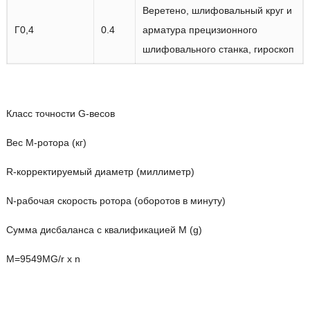
Веретено, шлифовальный круг и
Г0,4
0.4
арматура прецизионного
шлифовального станка, гироскоп
Класс точности G-весов
Вес М-ротора (кг)
R-корректируемый диаметр (миллиметр)
N-рабочая скорость ротора (оборотов в минуту)
Сумма дисбаланса с квалификацией M (g)
M=9549MG/r x n