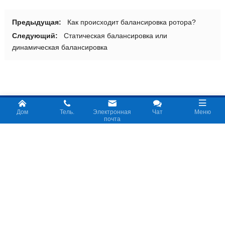
Предыдущая:
Как происходит балансировка ротора?
Следующий:
Статическая балансировка или
динамическая балансировка
О НАС
Дом
Тель.
Электронная
Чат
Меню
почта
Ханчжоу Цзичжи Мехатроник Ко., ООО. является ведущим
поставщиком и поставщиком решений для балансировочных
станков., фокусировка на R&D, проектировать, Производство и
продажа динамических балансировочных станков и
автоматических правильных станков. Jizhi может помочь вам
своевременно и профессионально решить проблемы,