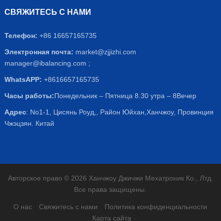
СВЯЖИТЕСЬ С НАМИ
Телефон:
+86 16657165735
Электронная почта:
market@zjjizhi.com
manager@ibalancing.com
;
WhatsAPP:
+8616657165735
Часы работы:
Понедельник – Пятница 8.30 утра – 8Вечер
Адрес
: No1-1, Цисянь Роуд,, Район Юйхан,Ханчжоу, Провинция
Чжэцзян. Китай
Авторское право © 2026 Ханчжоу Джичжи Мехатроник Ко., Лтд.
Все права защищены.
О нас
Свяжитесь с нами
Политика конфиденциальности
Карта сайта