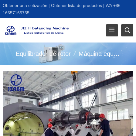
Obtener una cotización
|
Obtener lista de productos
|
WA:+86
16657165735
Equilibrador de rotor
/
Máquina equilibradora