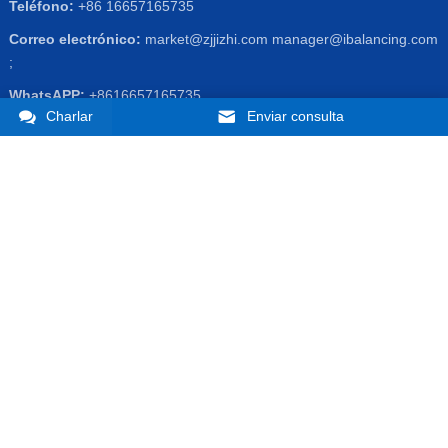
Teléfono:
+86 16657165735
Correo electrónico:
market@zjjizhi.com
manager@ibalancing.com
;
WhatsAPP:
+8616657165735
Charlar
Enviar consulta
Horario de atención:
Lunes – Viernes 8.30am – 8PM
Dirección
: No.1-1, Qixian Rd,, Distrito de Yuhang,Hangzhou,
Zhejiang Prov. China
Derechos de autor © 2026 Hangzhou Jizhi Mecatrónica Co., Ltd.
Todos los derechos reservados.
Sobre nosotros
Contáctenos
Política de privacidad
Mapa del
sitio